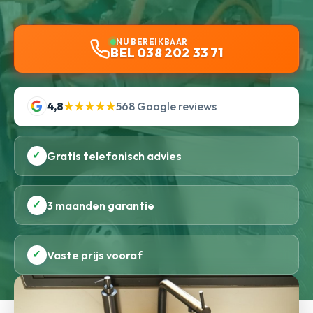
NU BEREIKBAAR
BEL 038 202 33 71
4,8
★★★★★
568 Google reviews
✓
Gratis telefonisch advies
✓
3 maanden garantie
✓
Vaste prijs vooraf