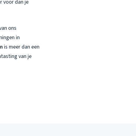
r voor dan je
van ons
ningen in
en
is meer dan een
tasting van je