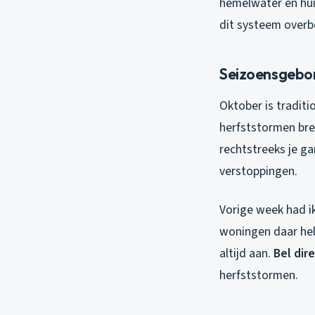
hemelwater en hui
dit systeem overb
Seizoensgebon
Oktober is tradit
herfststormen bre
rechtstreeks je ga
verstoppingen.
Vorige week had i
woningen daar heb
altijd aan.
Bel dir
herfststormen.