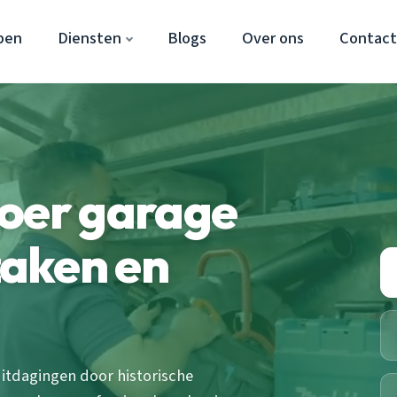
pen
Diensten
Blogs
Over ons
Contac
voer garage
aken en
tdagingen door historische