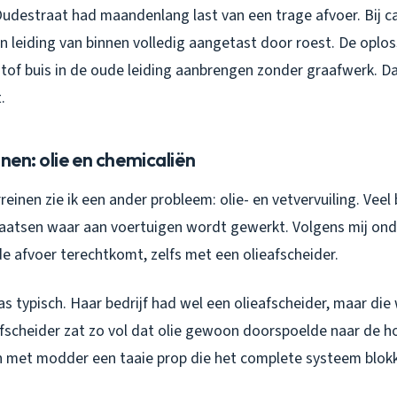
Oudestraat had maandenlang last van een trage afvoer. Bij c
en leiding van binnen volledig aangetast door roest. De oplos
tof buis in de oude leiding aanbrengen zonder graafwerk. Da
.
inen: olie en chemicaliën
reinen zie ik een ander probleem: olie- en vetvervuiling. Veel
aatsen waar aan voertuigen wordt gewerkt. Volgens mij ond
 de afvoer terechtkomt, zelfs met een olieafscheider.
s typisch. Haar bedrijf had wel een olieafscheider, maar die w
afscheider zat zo vol dat olie gewoon doorspoelde naar de h
 met modder een taaie prop die het complete systeem blok