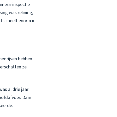
amera-inspectie
sing was relining,
t scheelt enorm in
 bedrijven hebben
erschatten ze
as al drie jaar
oofdafvoer. Daar
keerde.