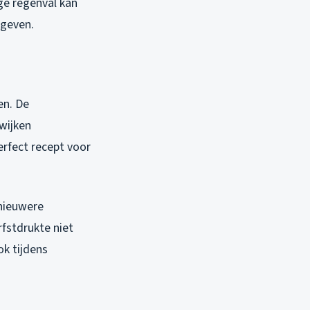
ge regenval kan
 geven.
en. De
wijken
erfect recept voor
 nieuwere
fstdrukte niet
ok tijdens