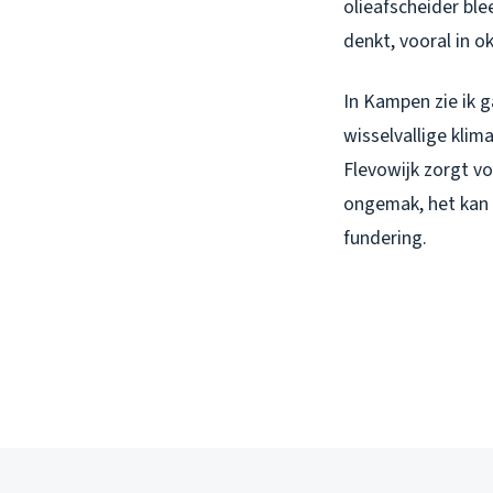
olieafscheider ble
denkt, vooral in 
In Kampen zie ik 
wisselvallige klim
Flevowijk zorgt v
ongemak, het kan 
fundering.