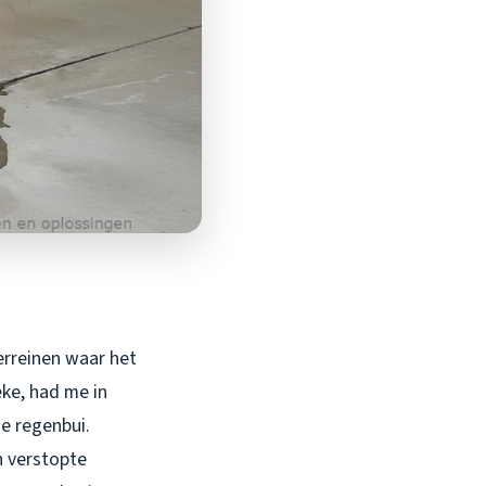
erreinen waar het
eke, had me in
e regenbui.
n verstopte