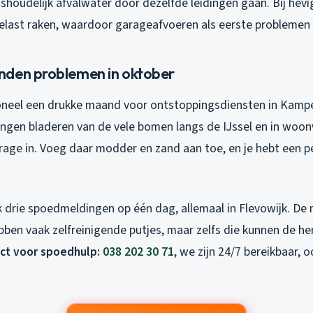
shoudelijk afvalwater door dezelfde leidingen gaan. Bij hevi
elast raken, waardoor garageafvoeren als eerste problemen
den problemen in oktober
ioneel een drukke maand voor ontstoppingsdiensten in Kamp
ngen bladeren van de vele bomen langs de IJssel en in woon
rage in. Voeg daar modder en zand aan toe, en je hebt een p
k drie spoedmeldingen op één dag, allemaal in Flevowijk. De
ben vaak zelfreinigende putjes, maar zelfs die kunnen de her
ect voor spoedhulp:
038 202 30 71
, we zijn 24/7 bereikbaar, o