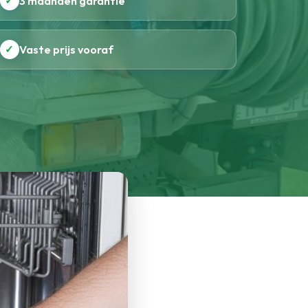
✓
3 maanden garantie
✓
Vaste prijs vooraf