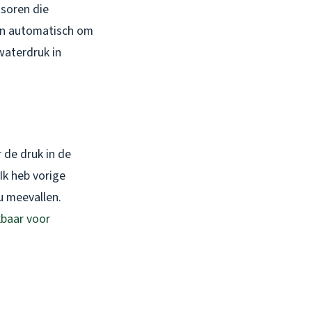
nsoren die
an automatisch om
waterdruk in
 de druk in de
Ik heb vorige
u meevallen.
kbaar voor