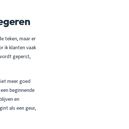
negeren
de teken, maar er
r ik klanten vaak
 wordt geperst,
niet meer goed
an een beginnende
lijven en
int als een geur,