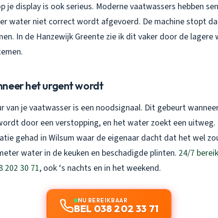
p je display is ook serieus. Moderne vaatwassers hebben se
r water niet correct wordt afgevoerd. De machine stopt d
n. In de Hanzewijk Greente zie ik dit vaker door de lagere 
temen.
neer het urgent wordt
r van je vaatwasser is een noodsignaal. Dit gebeurt wanneer
ordt door een verstopping, en het water zoekt een uitweg. 
atie gehad in Wilsum waar de eigenaar dacht dat het wel zo
imeter water in de keuken en beschadigde plinten.
24/7 berei
8 202 30 71
, ook ‘s nachts en in het weekend.
NU BEREIKBAAR
BEL 038 202 33 71