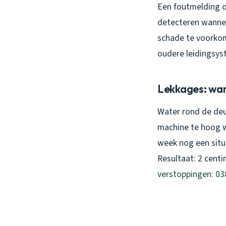
Een foutmelding o
detecteren wannee
schade te voorkome
oudere leidingsys
Lekkages: wan
Water rond de deu
machine te hoog w
week nog een situ
Resultaat: 2 cent
verstoppingen: 03