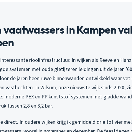
vaatwassers in Kampen va
pen
nteressante rioolinfrastructuur. In wijken als Reeve en Han
de systemen met oude gietijzeren leidingen uit de jaren ’60
door de jaren heen ruwe binnenwanden ontwikkeld waar vet 
an vasthechten. In Wilsum, onze nieuwste wijk sinds 2020, zie
e: moderne PEX en PP kunststof systemen met gladde wande
k tussen 2,8 en 3,2 bar.
je direct. In oudere wijken krijg ik gemiddeld drie tot vier m
atwassers, vooral in november en december. De feestdagen 