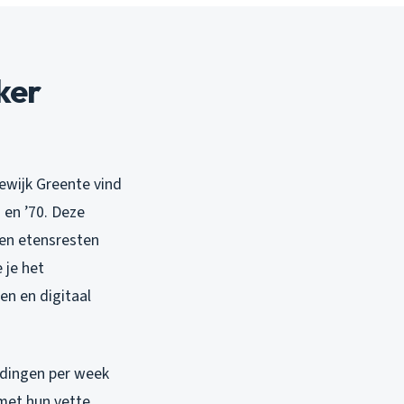
ker
zewijk Greente vind
 en ’70. Deze
en etensresten
 je het
n en digitaal
eldingen per week
met hun vette