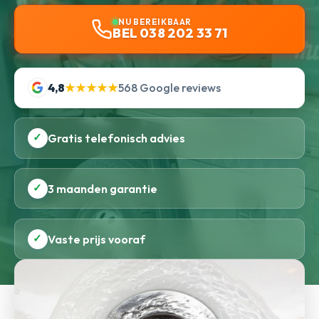
NU BEREIKBAAR
BEL 038 202 33 71
4,8
★★★★★
568 Google reviews
✓
Gratis telefonisch advies
✓
3 maanden garantie
✓
Vaste prijs vooraf