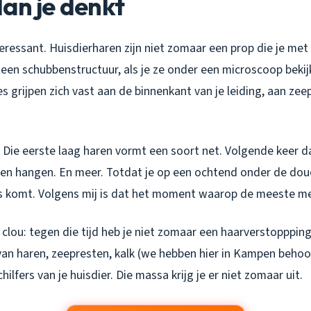
an je denkt
eressant. Huisdierharen zijn niet zomaar een prop die je me
een schubbenstructuur, als je ze onder een microscoop bekijkt
es grijpen zich vast aan de binnenkant van je leiding, aan zee
 Die eerste laag haren vormt een soort net. Volgende keer da
aren hangen. En meer. Totdat je op een ochtend onder de dou
ls komt. Volgens mij is dat het moment waarop de meeste me
clou: tegen die tijd heb je niet zomaar een haarverstoppping
n haren, zeepresten, kalk (we hebben hier in Kampen behoorl
ilfers van je huisdier. Die massa krijg je er niet zomaar uit.