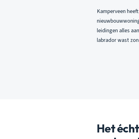
Kamperveen heeft 
nieuwbouwwoninge
leidingen alles aa
labrador wast zond
Het écht