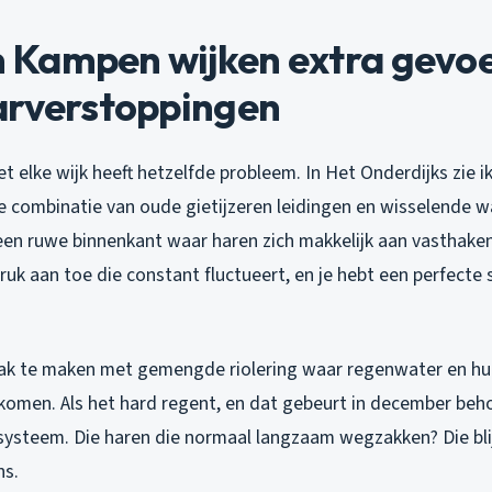
Kampen wijken extra gevoel
arverstoppingen
et elke wijk heeft hetzelfde probleem. In Het Onderdijks zie 
 combinatie van oude gietijzeren leidingen en wisselende w
een ruwe binnenkant waar haren zich makkelijk aan vasthaken
ruk aan toe die constant fluctueert, en je hebt een perfecte 
ak te maken met gemengde riolering waar regenwater en hui
men. Als het hard regent, en dat gebeurt in december behoor
 systeem. Die haren die normaal langzaam wegzakken? Die bl
ns.