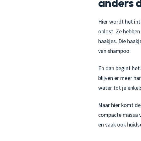
anders d
Hier wordt het int
oplost. Ze hebben 
haakjes. Die haakj
van shampoo.
En dan begint het.
blijven er meer h
water tot je enke
Maar hier komt de 
compacte massa va
en vaak ook huidsch